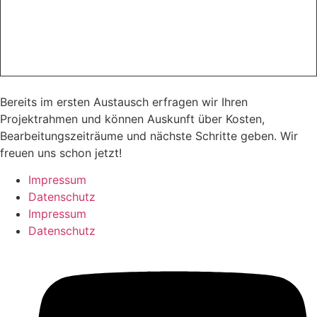
Wenn du motiviert, kreativ und teamfähig bist, freuen wir
uns auf deine Bewerbung! Sende uns deinen Lebenslauf,
ein Anschreiben, Abschluss- und Arbeits­zeugnisse sowie –
falls vorhanden – dein Portfolio.
Bereits im ersten Austausch erfragen wir Ihren
Projektrahmen und können Auskunft über Kosten,
Bearbeitungszeiträume und nächste Schritte geben. Wir
freuen uns schon jetzt!
Impressum
Datenschutz
Impressum
Datenschutz