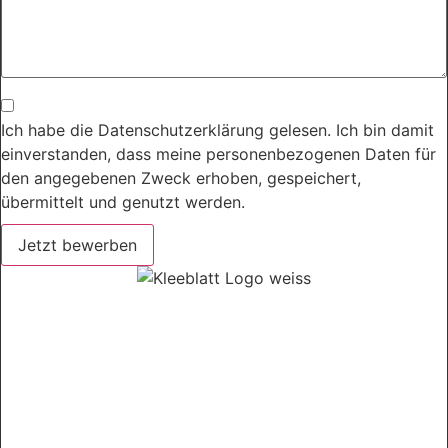
Ich habe die Datenschutzerklärung gelesen. Ich bin damit
einverstanden, dass meine personenbezogenen Daten für
den angegebenen Zweck erhoben, gespeichert,
übermittelt und genutzt werden.
Jetzt bewerben
Komm zu uns ins Team
Wir suchen Verstärkung in den Bereichen Sales, Vertrieb,
Kunden­gewinnung, strategischer Beratung und Projekt­
management. Zudem benötigen wir kreative
Unterstützung in Grafikdesign, 2D- und 3D-Animation.